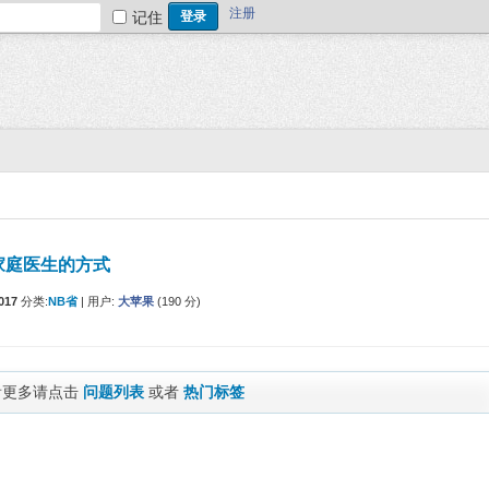
注册
记住
家庭医生的方式
017
分类:
NB省
|
用户:
大苹果
(
190
分)
看更多请点击
问题列表
或者
热门标签