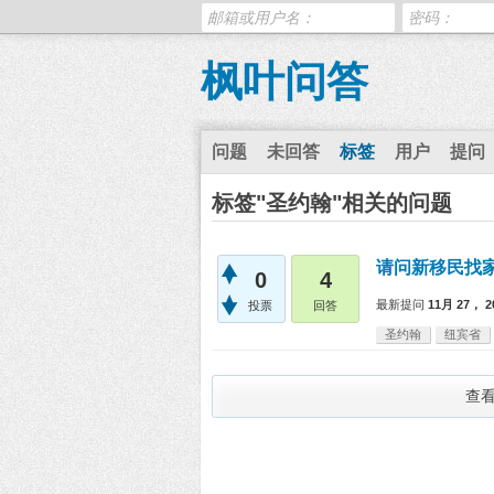
枫叶问答
问题
未回答
标签
用户
提问
标签"圣约翰"相关的问题
请问新移民找
0
4
最新提问
11月 27， 2
投票
回答
圣约翰
纽宾省
查